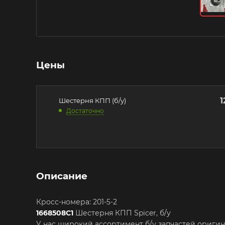
Цены
1
Шестерня КПП (б/у)
Достаточно
Описание
Кросс-номера: 201-5-2
1668508C1
Шестерня КПП Spicer, б/у
У нас широкий ассортимент б/у запчастей ориги