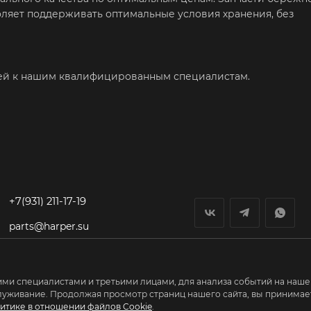
воляет поддерживать оптимальные условия хранения, без
ией к нашим квалифицированным специалистам.
+7(931) 211-17-19
parts@harper.su
гп Федоровское,
Первый Восточный
проезд, дом 1
ми специалистами и третьими лицами, для анализа событий на нашем
луживание. Продолжая просмотр страниц нашего сайта, вы принимает
итике в отношении файлов Cookie
.