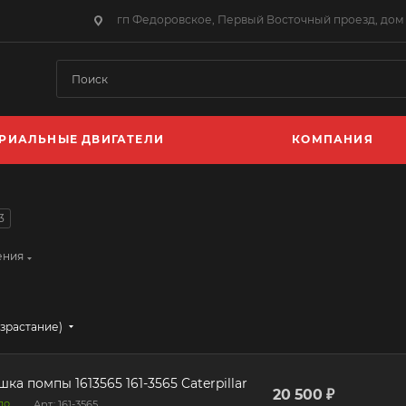
гп Федоровское, Первый Восточный проезд, дом 
РИАЛЬНЫЕ ДВИГАТЕЛИ
КОМПАНИЯ
3
ения
озрастание)
ка помпы 1613565 161-3565 Caterpillar
20 500 ₽
ло
Арт.: 161-3565