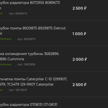
убок радиатора 8072955 8089673
o
2 500 ₽
ло
Арт.: 8089673
убок помпы 8929875 8929875 Detroit
el
1 000 ₽
таточно
Арт.: 8929875
ка охлаждения турбины 3682896
2896 Cummins
2 000 ₽
таточно
Арт.: 3682896
ьчатка помпы Caterpillar C-15 1299907,
479, 7C5479 129-9907 Caterpillar
2 500 ₽
ло
Арт.: 129-9907
убок радиатора 0708131 07-08131