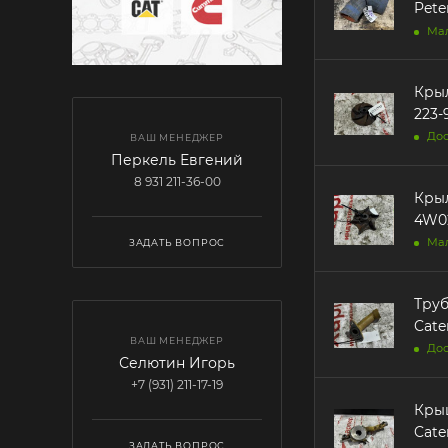
Peter
Ма
Крыль
223-
Дос
ВАШ МЕНЕДЖЕР
Перкель Евгений
8 931 211-36-00
Крыл
4W02
Ма
ЗАДАТЬ ВОПРОС
Труб
Cater
ВАШ МЕНЕДЖЕР
Дос
Селютин Игорь
+7 (931) 211-17-19
Кры
Cater
ЗАДАТЬ ВОПРОС