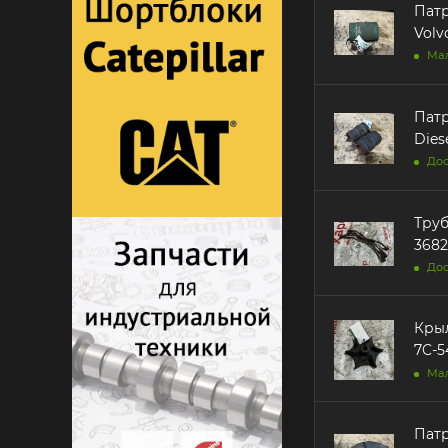
Патр
Volv
Ма
Патр
Dies
Дос
Труб
368
Дос
Крыл
7C-5
Ма
Патр