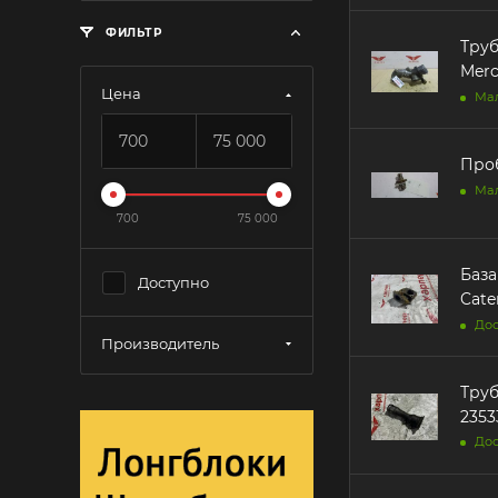
ФИЛЬТР
Труб
Merc
Цена
Ма
Проб
Ма
700
75 000
База
Доступно
Cater
Дос
Производитель
Труб
2353
Дос