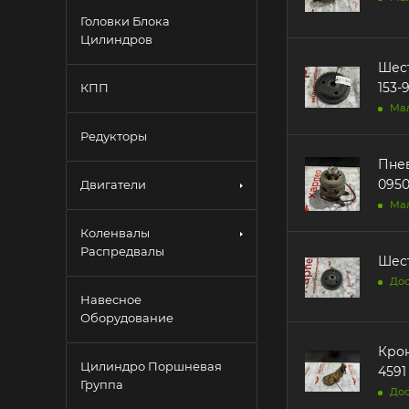
Головки Блока
Цилиндров
Шест
153-
КПП
Ма
Редукторы
Пневмом
0950
Двигатели
Ма
Коленвалы
Распредвалы
Шест
Дос
Навесное
Оборудование
Крон
Цилиндро Поршневая
4591 
Группа
Дос