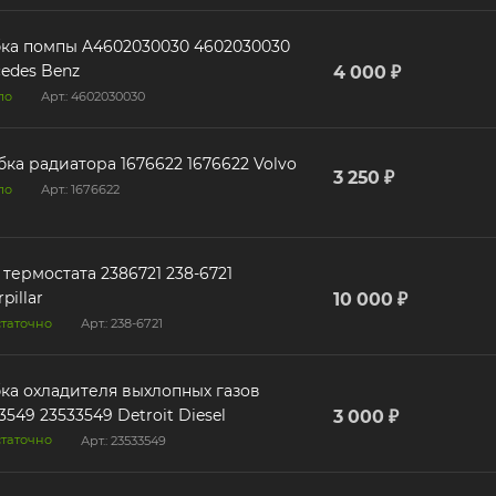
ка помпы A4602030030 4602030030
edes Benz
4 000 ₽
ло
Арт.: 4602030030
ка радиатора 1676622 1676622 Volvo
3 250 ₽
ло
Арт.: 1676622
 термостата 2386721 238-6721
pillar
10 000 ₽
таточно
Арт.: 238-6721
ка охладителя выхлопных газов
3549 23533549 Detroit Diesel
3 000 ₽
таточно
Арт.: 23533549