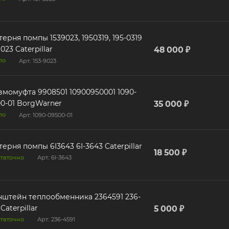
ерня помпы 1539023, 1950319, 195-0319
9023 Caterpillar
48 000 ₽
ло
Арт.: 153-9023
уфта 9908501 10900950001 1090-
0-01 BorgWarner
35 000 ₽
ло
Арт.: 1090-09500-01
ерня помпы 6I3643 6I-3643 Caterpillar
18 500 ₽
таточно
Арт.: 6I-3643
штейн теплообменника 2364591 236-
Caterpillar
5 000 ₽
таточно
Арт.: 236-4591