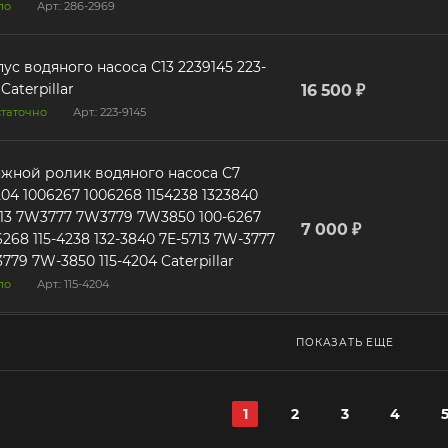
ло
Арт.: 286-2969
ус водяного насоса С13 2239145 223-
Caterpillar
16 500 ₽
таточно
Арт.: 223-9145
жной ролик водяного насоса С7
204 1006267 1006268 1154238 1323840
13 7W3777 7W3779 7W3850 100-6267
7 000 ₽
6268 115-4238 132-3840 7E-5713 7W-3777
779 7W-3850 115-4204 Caterpillar
ло
Арт.: 115-4204
ПОКАЗАТЬ ЕЩЕ
1
2
3
4