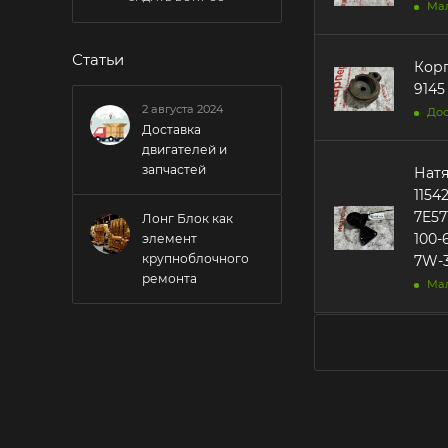
Ма
Статьи
Корп
9145 
2 августа 2024
Дос
Доставка
двигателей и
запчастей
Натя
1154
7E57
Лонг Блок как
100-
элемент
крупноблочного
7W-3
ремонта
Ма