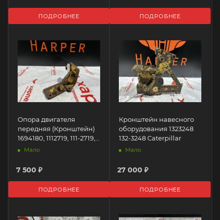
ПОДРОБНЕЕ
ПОДРОБНЕЕ
Опора двигателя
Кронштейн навесного
передняя (Кронштейн)
оборудования 1323248
1694180, 1112719, 111-2719,
132-3248 Caterpillar
1337014, 133-7014,
Мало
Мало
1300865, 130-0865 169-
4180 Caterpillar
7 500 ₽
27 000 ₽
ПОДРОБНЕЕ
ПОДРОБНЕЕ