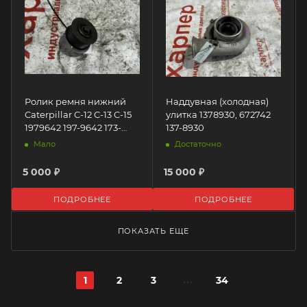
Ролик ремня нижний
Наддувная (холодная)
Caterpillar C-12 C-13 C-15
улитка 1378930, 672742
1979642 197-9642 173-
137-8930
1498 36093 1731498 89112
Мало
Достаточно
227-8313 2278313 133-7022
1337022 197-9642
5 000 ₽
15 000 ₽
Caterpillar
ПОДРОБНЕЕ
ПОДРОБНЕЕ
ПОКАЗАТЬ ЕЩЕ
1
2
3
34