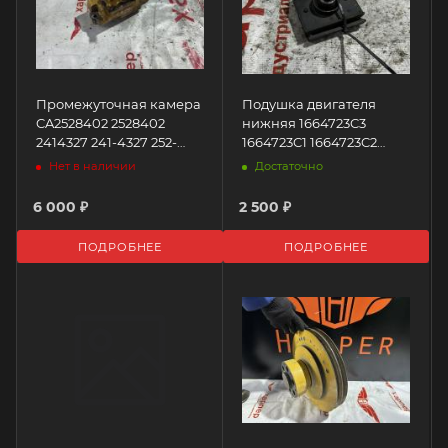
Промежуточная камера
Подушка двигателя
CA2528402 2528402
нижняя 1664723C3
2414327 241-4327 252-
1664723C1 1664723C2
8402 Caterpillar
1664723C4 M17451
Нет в наличии
Достаточно
AUTOMANN
6 000 ₽
2 500 ₽
ПОДРОБНЕЕ
ПОДРОБНЕЕ