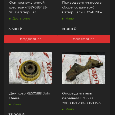
Ось промежуточной
Привод вентилятора в
шестерни 1337083 133-
сборе (со шкивом)
7083 Caterpillar
Caterpillar 2853748 285-
3748 Caterpillar
Достаточно
Мало
3 500 ₽
18 300 ₽
ПОДРОБНЕЕ
ПОДРОБНЕЕ
Демпфер RE505881 John
Опора двигателя
Deere
передняя 1571688
2000969 200-0969 157-
Мало
1688 Caterpillar
Мало
35 000 ₽