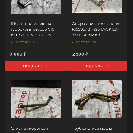
Шланг под масло на
Опора двигателя задняя
турбокомпрессор С15
K159957B 14264AA K159-
199-3211 103-3270 106-
957B Kenworth
9687 137-0313 159-9582
Достаточно
Достаточно
162-8630 1993211 1033270
1069687 1370313 1599582
7 000 ₽
12 500 ₽
1628630 199-3211
Caterpillar
ПОДРОБНЕЕ
ПОДРОБНЕЕ
Сливная короткая
Трубка слива масла