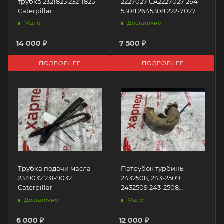
трубка 2321825 232-1825
2227027 CA2227027 264-
Caterpillar
5308 2645308 222-7027
Caterpillar
Мало
Достаточно
14 000 ₽
7 500 ₽
ПОДРОБНЕЕ
ПОДРОБНЕЕ
Трубка подачи масла
Патрубок турбины
2319032 231-9032
2432508, 243-2509,
Caterpillar
2432509 243-2508
Caterpillar
Достаточно
Мало
6 000 ₽
12 000 ₽