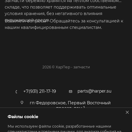
Запчасти бережно хранятся на теплом собственном
складе, что позволяет поддерживать оптимальные
условия хранения, без негативного влияния
окружающей среды.
Возникли вопросы? Обращайтесь за консультацией к
нашим квалифицированным специалистам.
2026 © ХарПер - запчасти
parts@harper.su
+7(931) 211-17-19
гп Федоровское, Первый Восточный
проезд, дом 1
Файлы cookie
Мы используем файлы cookie, разработанные нашими
специалистами и третьими лицами, для анализа событий на