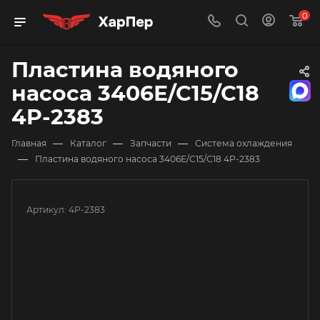
0
Пластина водяного
насоса 3406Е/С15/С18
4P-2383
—
—
—
Главная
Каталог
Запчасти
Система охлаждения
—
Пластина водяного насоса 3406Е/С15/С18 4P-2383
Артикул:
4P-2383