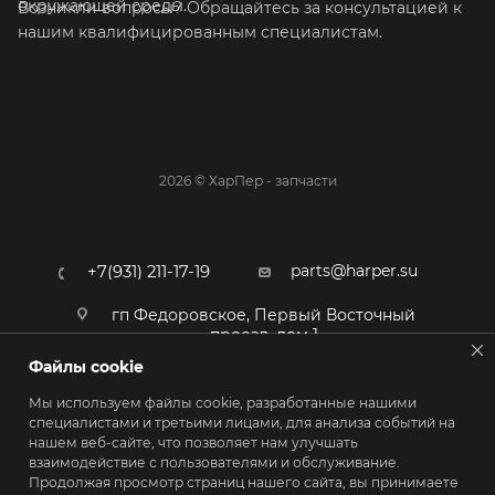
окружающей среды.
Возникли вопросы? Обращайтесь за консультацией к
нашим квалифицированным специалистам.
2026 © ХарПер - запчасти
parts@harper.su
+7(931) 211-17-19
гп Федоровское, Первый Восточный
проезд, дом 1
Файлы cookie
Мы используем файлы cookie, разработанные нашими
специалистами и третьими лицами, для анализа событий на
нашем веб-сайте, что позволяет нам улучшать
взаимодействие с пользователями и обслуживание.
Продолжая просмотр страниц нашего сайта, вы принимаете