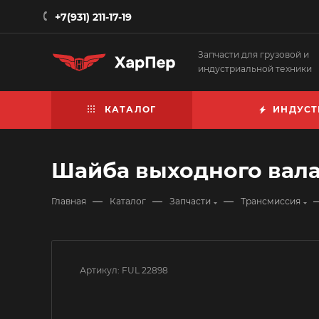
+7(931) 211-17-19
Запчасти для грузовой и
индустриальной техники
КАТАЛОГ
ИНДУСТ
Шайба выходного вала 
—
—
—
Главная
Каталог
Запчасти
Трансмиссия
Артикул:
FUL 22898