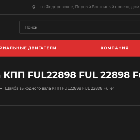
гп Федоровское, Первый Восточный проезд, дом 
РИАЛЬНЫЕ ДВИГАТЕЛИ
КОМПАНИЯ
КПП FUL22898 FUL 22898 Fu
—
Шайба выходного вала КПП FUL22898 FUL 22898 Fuller