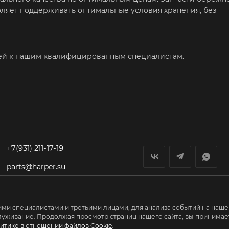
воляет поддерживать оптимальные условия хранения, без
ией к нашим квалифицированным специалистам.
+7(931) 211-17-19
parts@harper.su
гп Федоровское,
Первый Восточный
проезд, дом 1
ми специалистами и третьими лицами, для анализа событий на нашем
луживание. Продолжая просмотр страниц нашего сайта, вы принимает
итике в отношении файлов Cookie
.