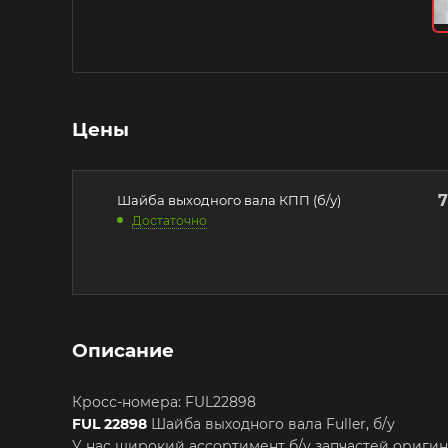
Цены
7
Шайба выходного вала КПП (б/у)
Достаточно
Описание
Кросс-номера: FUL22898
FUL 22898
Шайба выходного вала Fuller, б/у
У нас широкий ассортимент б/у запчастей ориги