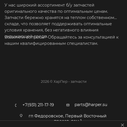
У нас широкий ассортимент б/у запчастей
оригинального качества по оптимальным ценам.
Запчасти бережно хранятся на теплом собственном
складе, что позволяет поддерживать оптимальные
условия хранения, без негативного влияния
окружающей среды.
Возникли вопросы? Обращайтесь за консультацией к
нашим квалифицированным специалистам.
2026 © ХарПер - запчасти
parts@harper.su
+7(931) 211-17-19
гп Федоровское, Первый Восточный
проезд, дом 1