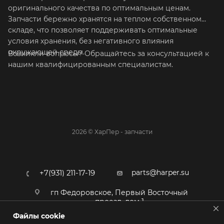
оригинального качества по оптимальным ценам.
Запчасти бережно хранятся на теплом собственном
складе, что позволяет поддерживать оптимальные
условия хранения, без негативного влияния
окружающей среды.
Возникли вопросы? Обращайтесь за консультацией к
нашим квалифицированным специалистам.
2026 © ХарПер - запчасти
parts@harper.su
+7(931) 211-17-19
гп Федоровское, Первый Восточный
проезд, дом 1
Файлы cookie