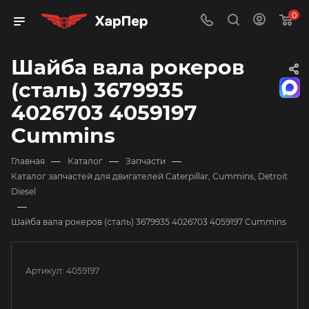
0
Шайба вала рокеров
(сталь) 3679935
4026703 4059197
Cummins
—
—
—
Главная
Каталог
Запчасти
Каталог запчастей для двигателей Caterpillar, Cummins, Detroit
Diesel
—
Шайба вала рокеров (сталь) 3679935 4026703 4059197 Cummins
Артикул:
4059197