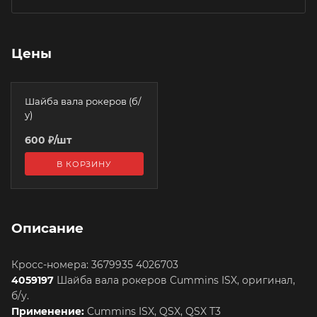
Цены
Шайба вала рокеров (б/
у)
600
₽
/шт
В КОРЗИНУ
Описание
Кросс-номера: 3679935 4026703
4059197
Шайба вала рокеров Cummins ISX, оригинал,
б/у.
Применение:
Cummins ISX, QSX, QSX T3